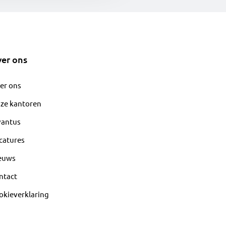
er ons
er ons
ze kantoren
vantus
catures
euws
ntact
okieverklaring