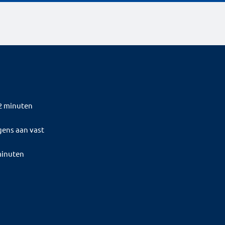
2 minuten
gens aan vast
minuten