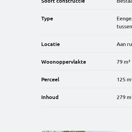
Soort constructie
Besta
Type
Eenge
tusse
Locatie
Aan ru
Woonoppervlakte
79 m²
Perceel
125 m
Inhoud
279 m