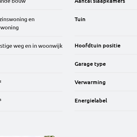
Aantal slaapkamers
ande bouw
Tuin
zinswoning en
nwoning
Hoofdtuin positie
stige weg en in woonwijk
Garage type
Verwarming
²
Energielabel
³