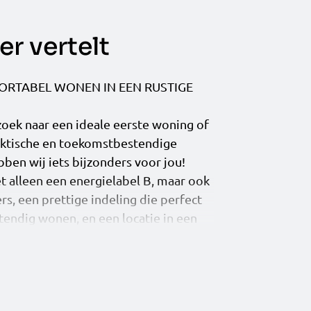
r vertelt
ORTABEL WONEN IN EEN RUSTIGE
 zoek naar een ideale eerste woning of
aktische en toekomstbestendige
ben wij iets bijzonders voor jou!
t alleen een energielabel B, maar ook
s, een prettige indeling die perfect
tendig wonen, en een locatie in een
rt. Voeg daar een moderne badkamer
toe, en je bent helemaal klaar voor een
s snel verder om meer te ontdekken
 dat alles in huis heeft voor