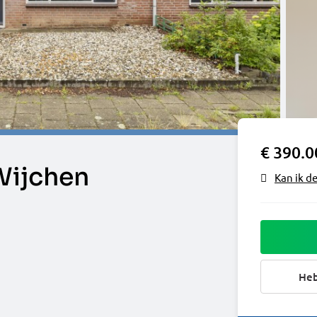
€ 390.0
Wijchen
Kan ik d
Heb