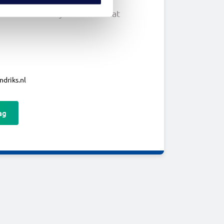
makelaar Jaimy de Geus staat
driks.nl
ag