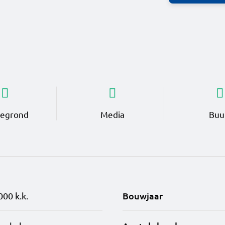
tegrond
Media
Buu
Bouwjaar
000 k.k.