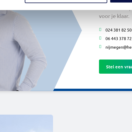
Onze verkoop
voor je klaar.
024 381 82 50
06 443 378 72
nijmegen@hen
Stel een vra