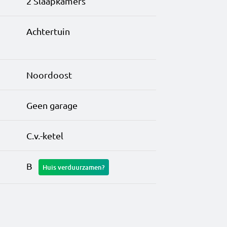
2 Slaapkamers
Achtertuin
Noordoost
Geen garage
C.v.-ketel
B
Huis verduurzamen?