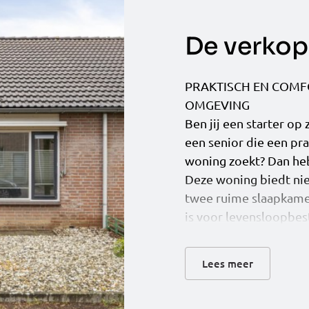
De verkope
PRAKTISCH EN COMF
OMGEVING
Ben jij een starter op
een senior die een pr
woning zoekt? Dan heb
Deze woning biedt nie
twee ruime slaapkamer
is voor levensloopbes
kindvriendelijke buu
en een fijne tuin aan 
Lees meer
nieuw hoofdstuk. Lee
over dit gezellige huis