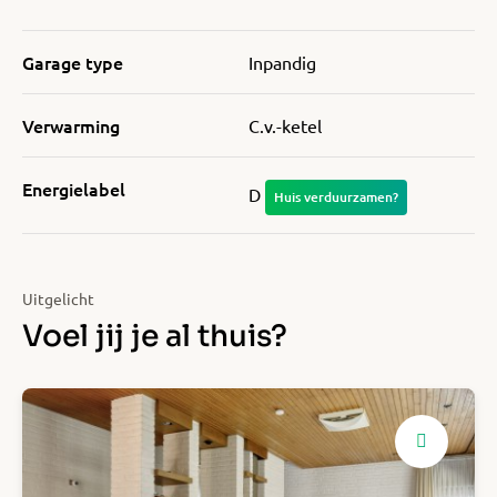
Garage type
Inpandig
Verwarming
C.v.-ketel
Energielabel
D
Huis verduurzamen?
Uitgelicht
Voel jij je al thuis?