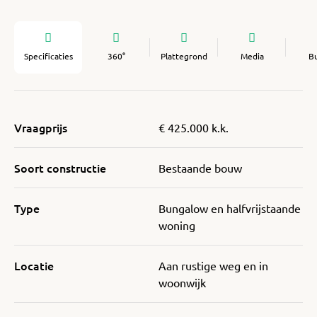
Specificaties
360°
Plattegrond
Media
B
Vraagprijs
€ 425.000 k.k.
Soort constructie
Bestaande bouw
Type
Bungalow en halfvrijstaande
woning
Locatie
Aan rustige weg en in
woonwijk