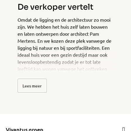
De verkoper vertelt
Omdat de ligging en de architectuur zo mooi
zijn. We hebben het huis zelf laten bouwen
en laten ontwerpen door architect Pam
Mertens. En we kozen deze plek vanwege de
ligging bij natuur en bij sportfaciliteiten. Een
ideaal huis voor een gezin destijd maar ook
levensloopbestendig zodat je er tot late
leeftijd kan wonen vanwege het ontbreken
van grote trappen. Daarnaast erg genoten
altijd van de fijne tuin die we onder
Lees meer
architectuur lieten aanleggen en hebben
uitgebreid door een stuk grond van de
gemeente bij te kopen
Vivantus groep