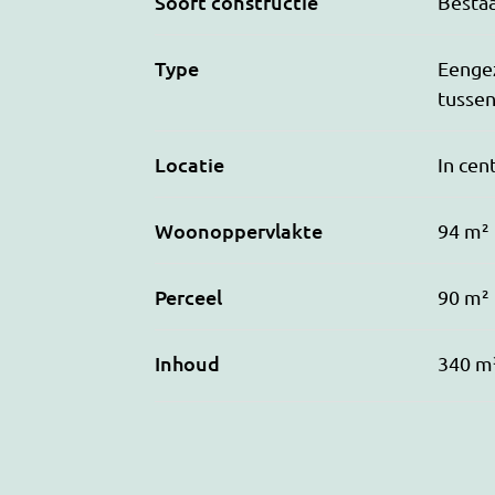
Soort constructie
Besta
Type
Eenge
tusse
Locatie
In ce
Woonoppervlakte
94 m²
Perceel
90 m²
Inhoud
340 m