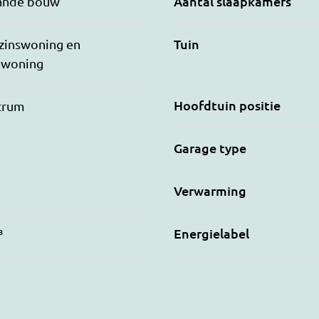
Aantal slaapkamers
ande bouw
Tuin
zinswoning en
nwoning
Hoofdtuin positie
ntrum
Garage type
Verwarming
Energielabel
³