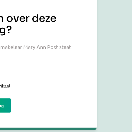
n over deze
g?
makelaar Mary Ann Post staat
iks.nl
ag