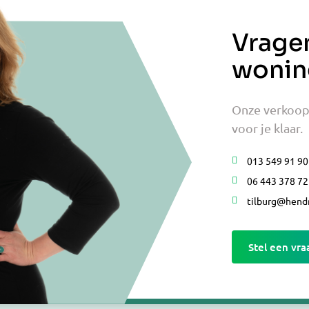
Vrage
wonin
Onze verkoop
voor je klaar.
013 549 91 90
06 443 378 72
tilburg@hendr
Stel een vra