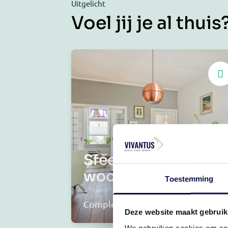
Uitgelicht
Voel jij je al thuis
Sfeervolle
woonkamer
Toestemming
Complete badkamer
Deze website maakt gebruik
We gebruiken cookies om cont