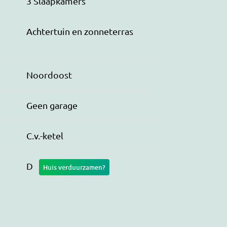
3 Slaapkamers
Achtertuin en zonneterras
Noordoost
Geen garage
C.v.-ketel
D
Huis verduurzamen?