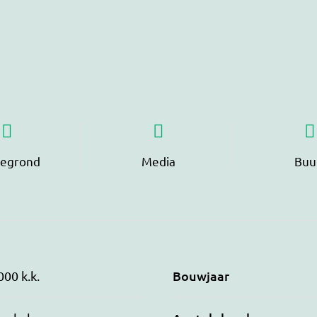
tegrond
Media
Buu
Bouwjaar
000 k.k.