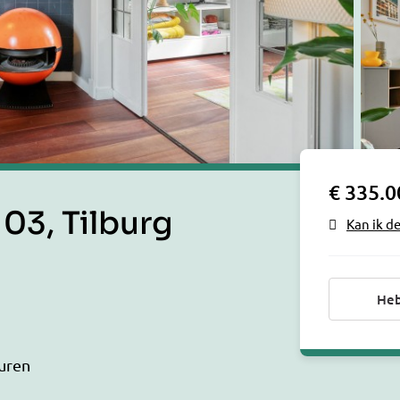
€ 335.0
103, Tilburg
Kan ik d
Heb
uren