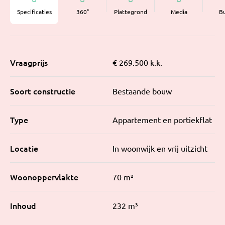
Specificaties
360°
Plattegrond
Media
B
Vraagprijs
€ 269.500 k.k.
Soort constructie
Bestaande bouw
Type
Appartement en portiekflat
Locatie
In woonwijk en vrij uitzicht
Woonoppervlakte
70 m²
Inhoud
232 m³