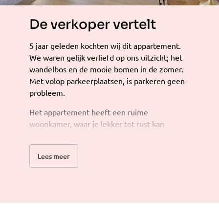
De verkoper vertelt
5 jaar geleden kochten wij dit appartement.
We waren gelijk verliefd op ons uitzicht; het
wandelbos en de mooie bomen in de zomer.
Met volop parkeerplaatsen, is parkeren geen
probleem.
Het appartement heeft een ruime
woonkamer, waar je lekker tot rust kan
komen. Met 2 slaapkamers is er ruimte
genoeg. De badkamer en keuken zijn recent
Lees meer
nog gemoderniseerd, waardoor het aan
gemak niet ontbreekt. De ingang van de
badkamer bevindt zich in de grote
slaapkamer, hoe fijn is dat!
Met 2 mooie, ruime balkons kun je in de