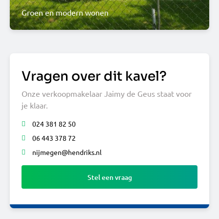
Groen en modern wonen
Vragen over dit kavel?
Onze verkoopmakelaar Jaimy de Geus staat voor
je klaar.
024 381 82 50
06 443 378 72
nijmegen@hendriks.nl
Stel een vraag