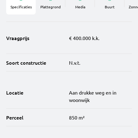
Specificaties
Plattegrond
Media
Buurt
Zonn
Vraagprijs
€ 400.000 k.k.
Soort constructie
N.v.t.
Locatie
Aan drukke weg en in
woonwijk
Perceel
850 m²