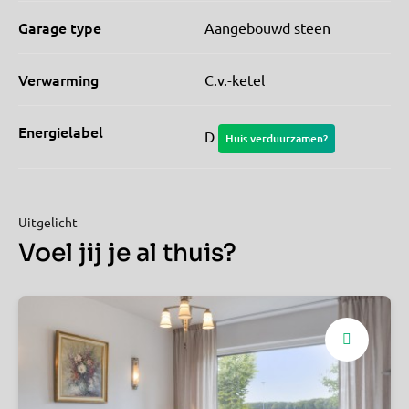
Garage type
Aangebouwd steen
Verwarming
C.v.-ketel
Energielabel
D
Huis verduurzamen?
Uitgelicht
Voel jij je al thuis?