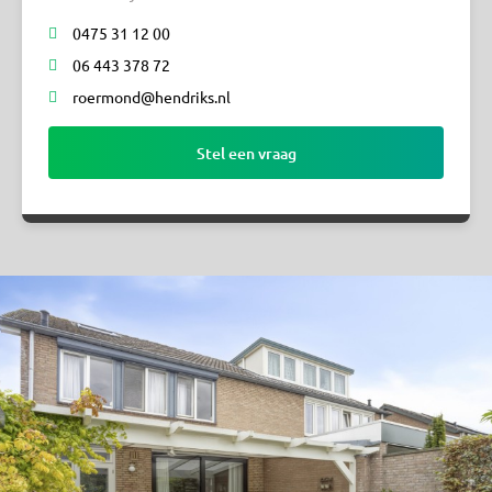
0475 31 12 00
06 443 378 72
roermond@hendriks.nl
Stel een vraag