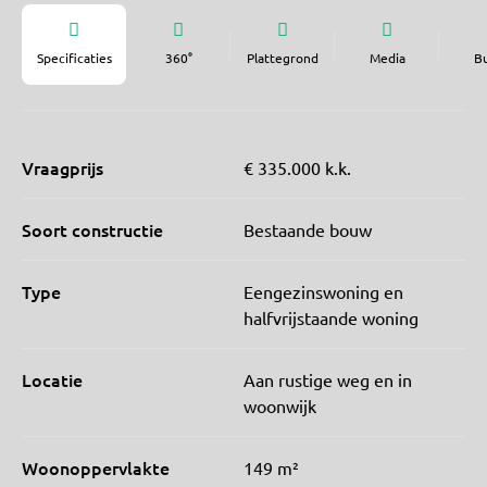
Specificaties
360°
Plattegrond
Media
B
Vraagprijs
€ 335.000 k.k.
Soort constructie
Bestaande bouw
Type
Eengezinswoning en
halfvrijstaande woning
Locatie
Aan rustige weg en in
woonwijk
Woonoppervlakte
149 m²