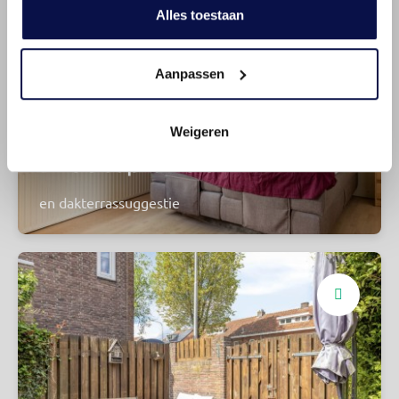
Alles toestaan
Aanpassen
Weigeren
Drie slaapkamers
en dakterrassuggestie