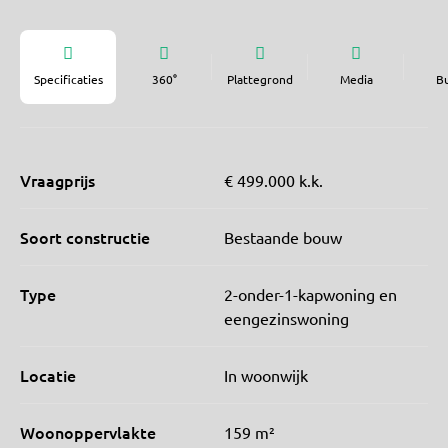
Specificaties
360°
Plattegrond
Media
B
Vraagprijs
€ 499.000 k.k.
Soort constructie
Bestaande bouw
Type
2-onder-1-kapwoning en
eengezinswoning
Locatie
In woonwijk
Woonoppervlakte
159 m²