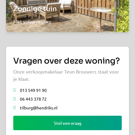
Zonnige tuin
Met volop privacy
Vragen over deze woning?
Onze verkoopmakelaar Teun Brouwers staat voor
je klaar.
013 549 91 90
06 443 378 72
tilburg@hendriks.nl
Stel een vraag