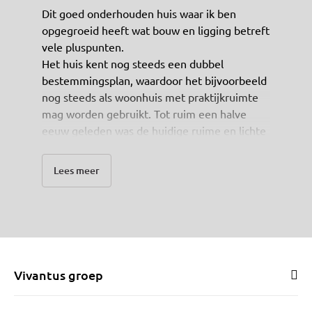
Dit goed onderhouden huis waar ik ben
opgegroeid heeft wat bouw en ligging betreft
vele pluspunten.
Het huis kent nog steeds een dubbel
bestemmingsplan, waardoor het bijvoorbeeld
nog steeds als woonhuis met praktijkruimte
mag worden gebruikt. Tot ruim een halve
eeuw geleden was de huidige ruime en lichte
huiskamer een winkel en was de woonkamer
gevestigd op de eerste verdieping in een van
Lees meer
de huidige zeer ruime slaapkamers.
Doordat deze zijde van de twee onder een
kap woning op het noorden en oosten is
gericht is het huis ondanks de grote lichtinval
ook in de zomer heerlijk koel.
Vivantus groep
Het huis is in alle opzichten ruim te noemen
met grote woonkamer, badkamer en alle 3
slaapkamers, ruime tuin (auto kan door inrit