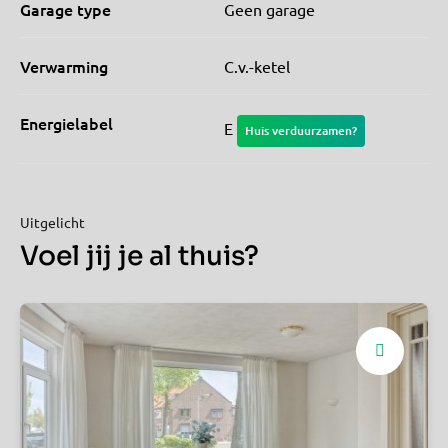
Garage type
Geen garage
Verwarming
C.v.-ketel
Energielabel
E
Huis verduurzamen?
Uitgelicht
Voel jij je al thuis?