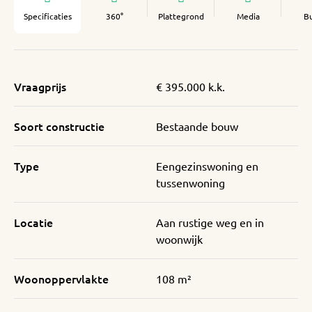
Specificaties
360°
Plattegrond
Media
B
Vraagprijs
€ 395.000 k.k.
Soort constructie
Bestaande bouw
Type
Eengezinswoning en
tussenwoning
Locatie
Aan rustige weg en in
woonwijk
Woonoppervlakte
108 m²