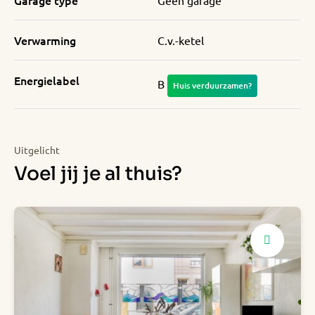
Garage type
Geen garage
Verwarming
C.v.-ketel
Energielabel
B
Huis verduurzamen?
Uitgelicht
Voel jij je al thuis?