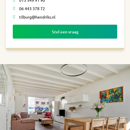
013 549 91 90
06 443 378 72
tilburg@hendriks.nl
Stel een vraag