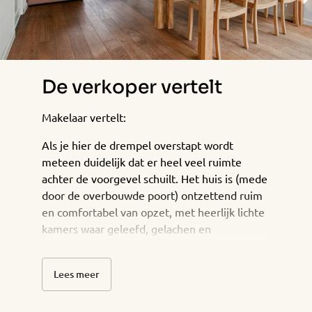
De verkoper vertelt
Makelaar vertelt:
Als je hier de drempel overstapt wordt
meteen duidelijk dat er heel veel ruimte
achter de voorgevel schuilt. Het huis is (mede
door de overbouwde poort) ontzettend ruim
en comfortabel van opzet, met heerlijk lichte
kamers waar geleefd, gelachen en
ontspannen mag worden.
Als de muren van dit huis comfort ademen,
Lees meer
dan is de achtertuin de absolute kers op de
taart. Het is een heerlijk diepe tuin en echt