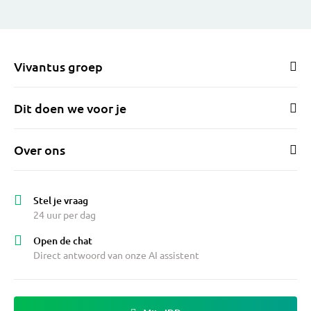
fantastisch. Het huis staat in een mooie,
groene wijk in de Reeshof met een gezellige,
jonge en sociale straat. Het Maarheezepark
ligt om de hoek en binnen vijf minuten lopen
Vivantus groep
sta je in het Reeshofpark. Bovendien liggen
scholen, kinderopvang, winkelcentrum De
Dit doen we voor je
Heyhoef en de Dalempromenade op korte
afstand. Je hebt hier alle dagelijkse
voorzieningen én de belangrijkste
Over ons
uitvalswegen bij de hand.
Dit huis is altijd ons 'fijne thuis' geweest. We
Stel je vraag
hopen dat het dat voor de nieuwe kopers ook
24 uur per dag
gaat zijn!
Open de chat
Direct antwoord van onze AI assistent