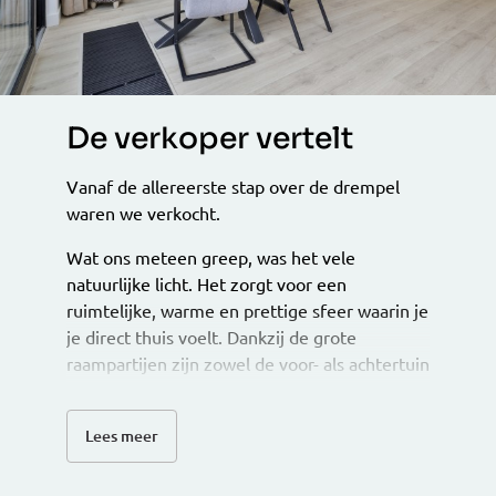
De verkoper vertelt
Vanaf de allereerste stap over de drempel
waren we verkocht.
Wat ons meteen greep, was het vele
natuurlijke licht. Het zorgt voor een
ruimtelijke, warme en prettige sfeer waarin je
je direct thuis voelt. Dankzij de grote
raampartijen zijn zowel de voor- als achtertuin
echt een verlengstuk van de woning
geworden; binnen en buiten lopen hier
Lees meer
heerlijk in elkaar over.
Niet alleen het huis is fijn, ook de plek is