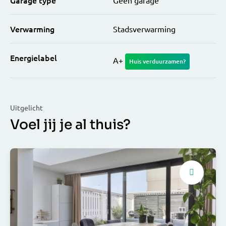
Garage type
Geen garage
Verwarming
Stadsverwarming
Energielabel
A+
Huis verduurzamen?
Uitgelicht
Voel jij je al thuis?