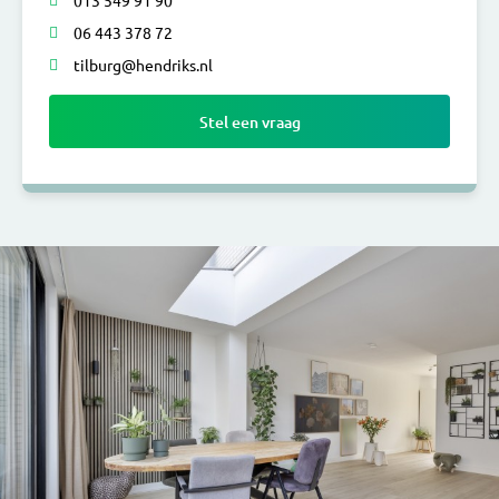
013 549 91 90
06 443 378 72
tilburg@hendriks.nl
Stel een vraag