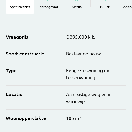
Specificaties
Plattegrond
Media
Buurt
Zonn
Vraagprijs
€ 395.000 k.k.
Soort constructie
Bestaande bouw
Type
Eengezinswoning en
tussenwoning
Locatie
Aan rustige weg en in
woonwijk
Woonoppervlakte
106 m²