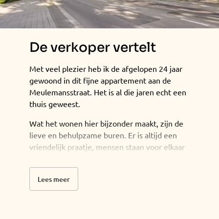
De verkoper vertelt
Met veel plezier heb ik de afgelopen 24 jaar
gewoond in dit fijne appartement aan de
Meulemansstraat. Het is al die jaren echt een
thuis geweest.
Wat het wonen hier bijzonder maakt, zijn de
lieve en behulpzame buren. Er is altijd een
vriendelijk praatje, mensen staan voor elkaar
klaar en dat geeft een fijn gevoel. Daarnaast
is het appartement omringd door veel groen,
Lees meer
je wandelt zo naar het park en het
buitengebied. Genoeg mogelijkheden om te
wandelen of een rondje hardlopen, wat ik
regelmatig heb gedaan.