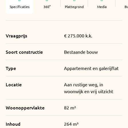
Specificaties
360°
Plattegrond
Media
B
Vraagprijs
€ 275.000 k.k.
Soort constructie
Bestaande bouw
Type
Appartement en galerijflat
Locatie
Aan rustige weg, in
woonwijk en vrij uitzicht
Woonoppervlakte
82 m²
Inhoud
264 m³