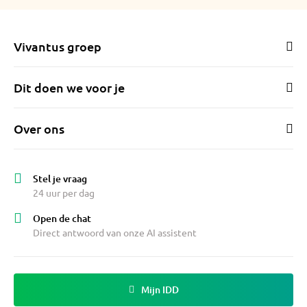
Even lopen naar de Lidl voor de
boodschappen of naar het Wagnerplein voor
Vivantus groep
een lunch, de weekmarkt en de overige
winkels.
Dit doen we voor je
Alles lekker dichtbij, de bushalte, het
winkelcentrum, de fiets- en autoroutes.
Over ons
Nu is voor mij het moment gekomen om nog
dichter bij de stad en het treinstation te gaan
wonen. Daarom gun ik iemand anders de kans
Stel je vraag
om hier met net zoveel plezier te wonen als
24 uur per dag
ik de afgelopen jaren heb gedaan.
Open de chat
Direct antwoord van onze AI assistent
Mijn IDD