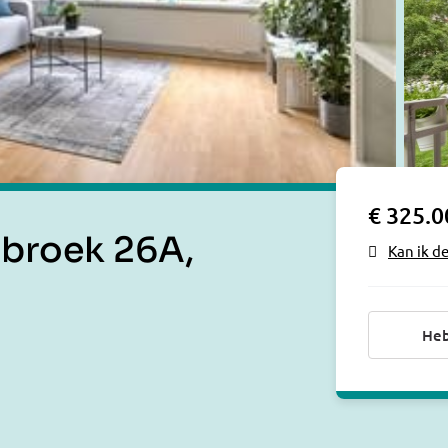
€ 325.0
broek 26A,
Kan ik d
Heb