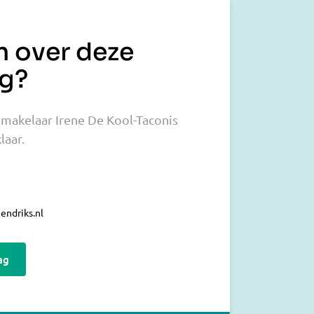
n over deze
g?
makelaar Irene De Kool-Taconis
laar.
ndriks.nl
ag