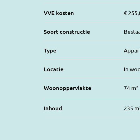
VVE kosten
€ 255,
Soort constructie
Besta
Type
Appart
Locatie
In wo
Woonoppervlakte
74 m²
Inhoud
235 m