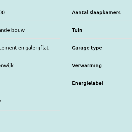
Aantal slaapkamers
00
Tuin
ande bouw
Garage type
ement en galerijflat
Verwarming
onwijk
Energielabel
³