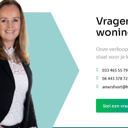
Vrage
wonin
Onze verkoop
staat voor je k
033 465 55 79
06 443 378 72
amersfoort@he
Stel een vra