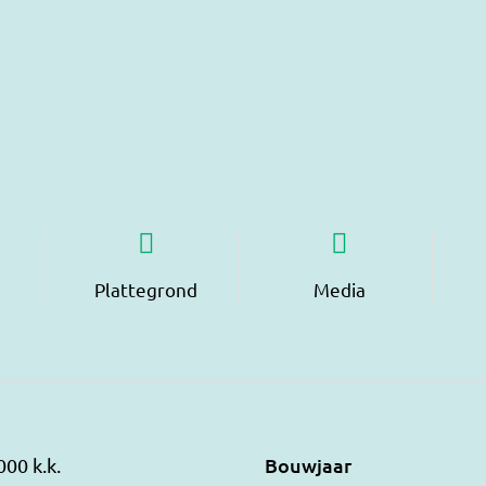
Plattegrond
Media
Bouwjaar
000 k.k.