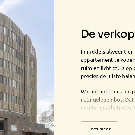
De verkope
Inmiddels alweer tien 
appartement te kopen e
ruim en licht thuis op
precies de juiste bala
Wat me meteen aanspra
nabijgelegen bos. Dat 
minder goede tijden h
om de gedachten op ee
aarden. Als bonus vera
Lees meer
seizoen.