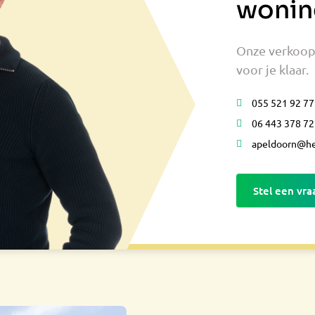
wonin
Onze verkoop
voor je klaar.
055 521 92 77
06 443 378 72
apeldoorn@he
Stel een vra