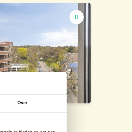
Fijn uitzicht
Groene omgeving
Over
 media te bieden en om ons