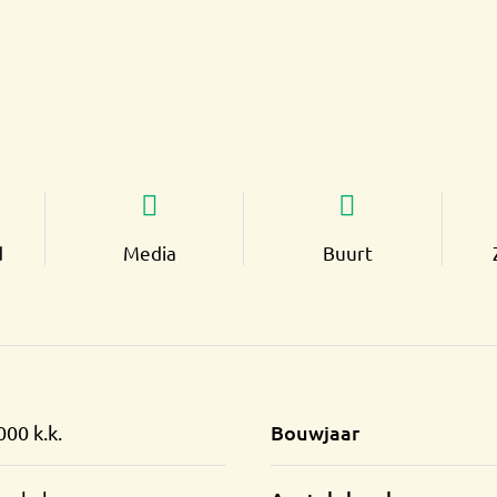
d
Media
Buurt
Bouwjaar
000 k.k.