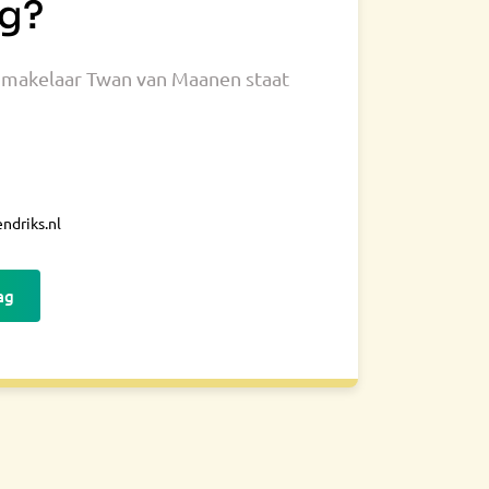
g?
makelaar Twan van Maanen staat
ndriks.nl
ag