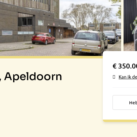
€ 350.0
, Apeldoorn
Kan ik d
Heb