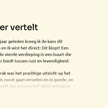
r vertelt
jaar geleden kreeg ik de kans dit
n ik wist het direct: Dit klopt! Een
 de vierde verdieping in een buurt die
ns biedt tussen rust en levendigheid.
k was het prachtige uitzicht op het
is nooit gaan vervelen en in goede, en
eeft dat perspectief altijd geholpen
n rij te zetten en weer helemaal te
ndert het uitzicht ook nog eens ieder