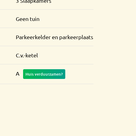
3 Slaapkamers
Geen tuin
Parkeerkelder en parkeerplaats
C.v.-ketel
A
Huis verduurzamen?