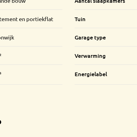
Aantal slaapkamers
ande bouw
Tuin
tement en portiekflat
Garage type
onwijk
Verwarming
²
Energielabel
³
?