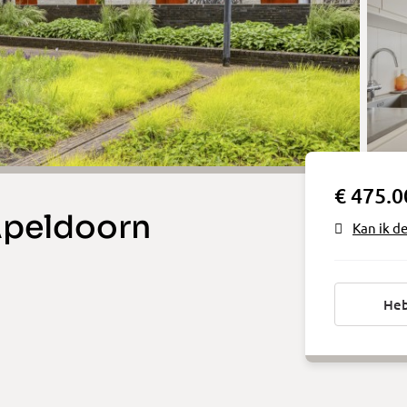
€ 475.0
Apeldoorn
Kan ik d
Heb