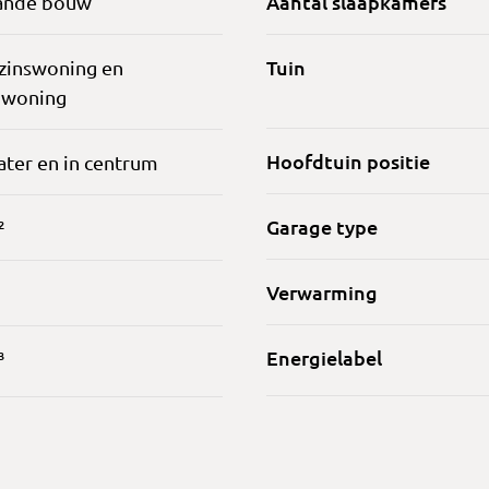
Aantal slaapkamers
ande bouw
Tuin
zinswoning en
nwoning
Hoofdtuin positie
ter en in centrum
Garage type
²
Verwarming
Energielabel
³