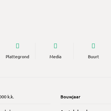
Plattegrond
Media
Buurt
Bouwjaar
000 k.k.