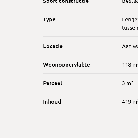
Soort constructie
Besta
Type
Eenge
tusse
Locatie
Aan wa
Woonoppervlakte
118 m
Perceel
3 m²
Inhoud
419 m