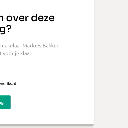
n over deze
g?
makelaar Marloes Bakker-
 voor je klaar.
ndriks.nl
ag