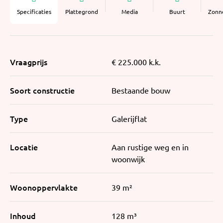
Specificaties
Plattegrond
Media
Buurt
Zonn
Vraagprijs
€ 225.000 k.k.
Soort constructie
Bestaande bouw
Type
Galerijflat
Locatie
Aan rustige weg en in
woonwijk
Woonoppervlakte
39 m²
Inhoud
128 m³