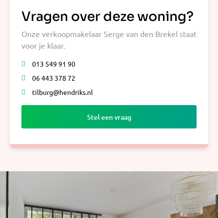
Vragen over deze woning?
Onze verkoopmakelaar Serge van den Brekel staat
voor je klaar.
013 549 91 90
06 443 378 72
tilburg@hendriks.nl
Stel een vraag