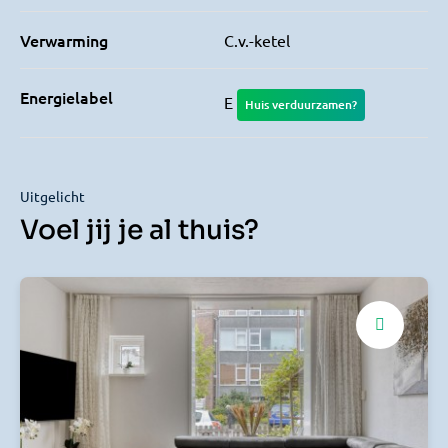
Verwarming
C.v.-ketel
Energielabel
E
Huis verduurzamen?
Uitgelicht
Voel jij je al thuis?