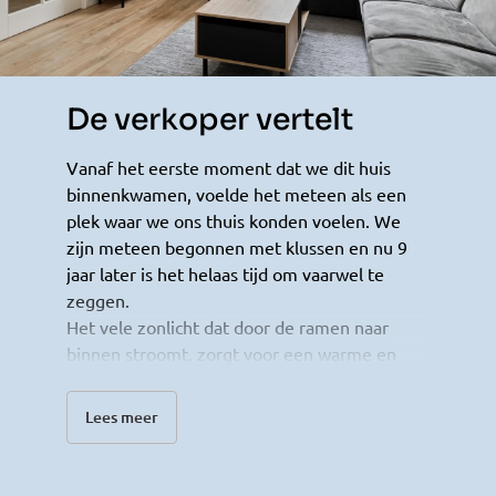
De verkoper vertelt
Vanaf het eerste moment dat we dit huis
binnenkwamen, voelde het meteen als een
plek waar we ons thuis konden voelen. We
zijn meteen begonnen met klussen en nu 9
jaar later is het helaas tijd om vaarwel te
zeggen.
Het vele zonlicht dat door de ramen naar
binnen stroomt, zorgt voor een warme en
open sfeer in elke ruimte. Vooral de serre is
voor mij een bijzondere plek. In de ochtend
Lees meer
drink ik er mijn koffie terwijl ik uitkijk op de
tuin, en in de avond is het de perfecte plek
om tot rust te komen met een boek of een