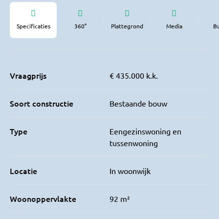
Specificaties
360°
Plattegrond
Media
B
Vraagprijs
€ 435.000 k.k.
Soort constructie
Bestaande bouw
Type
Eengezinswoning en
tussenwoning
Locatie
In woonwijk
Woonoppervlakte
92 m²