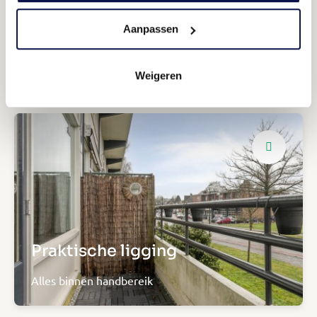
Aanpassen
Vier slaapkamers
Opfrissen
Weigeren
Praktische ligging
Alles binnen handbereik