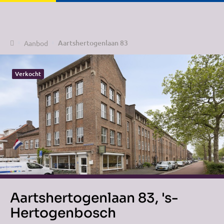
Home
Aartshertogenlaan 83
Aanbod
Verkocht
Aartshertogenlaan 83, 's-
Hertogenbosch