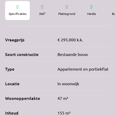
Specificaties
360°
Plattegrond
Media
B
Vraagprijs
€ 295.000 k.k.
Soort constructie
Bestaande bouw
Type
Appartement en portiekflat
Locatie
In woonwijk
Woonoppervlakte
47 m²
Inhoud
155 m³