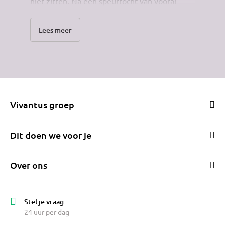
niet zitten. Na een speurtocht van vooral
appartementen die het niet waren, kwam ik
dit appartement tegen in dit prachtige pand.
Lees meer
Toen ik binnenkwam zag ik mijn meubels hier
al staan, maar vooral mezelf hier wonen.
Sprake van liefde op het eerste gezicht. Wat
een heerlijke plek. De schouwen en de
schuifdeuren, veel lichtinval en een heerlijk
balkon op het zuiden. Meteen een bod
Vivantus groep
gedaan, want dit was mijn huisje. Helaas was
er een kink in de kabel, want er was destijds
een kaper op de kust, toch mocht ik de
Dit doen we voor je
krabbel zetten onder de koopakte. Mijn eigen
stekkie.
Over ons
Wat trok mij destijds nog meer aan? Om
vooral niet als een wandelende reclamezuil te
klinken.... Dichtbij de stad, op de fiets in 5
Stel je vraag
minuten, voor de markt maar ook zeker de
24 uur per dag
gezelligheid van terras en kroeg. Door de