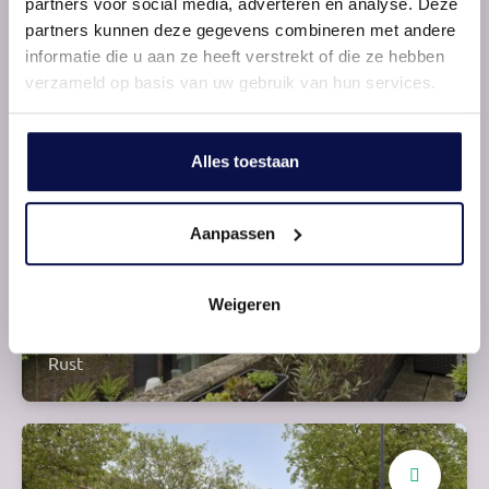
partners voor social media, adverteren en analyse. Deze
partners kunnen deze gegevens combineren met andere
Inbouwapparatuur
informatie die u aan ze heeft verstrekt of die ze hebben
verzameld op basis van uw gebruik van hun services.
Alles toestaan
Aanpassen
Weigeren
Balkon op het zuiden
Rust