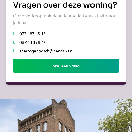
Vragen over deze woning?
Onze verkoopmakelaar Jaimy de Geus staat voor
je klaar.
073 687 65 43
06 443 378 72
shertogenbosch@hendriks.nl
Stel een vraag