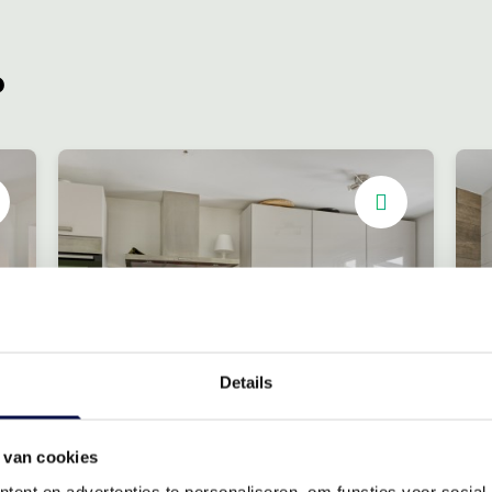
?
Details
Open keuken
 van cookies
Moderne keuken
3
ent en advertenties te personaliseren, om functies voor social