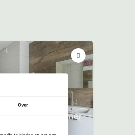
Over
Moderne badkamer
 ruime slaapkamers
 media te bieden en om ons