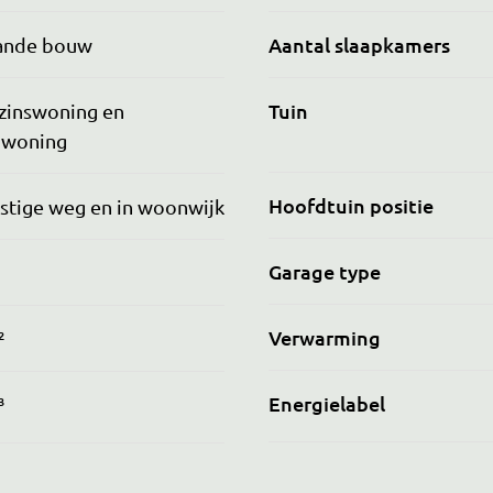
Aantal slaapkamers
ande bouw
Tuin
zinswoning en
nwoning
Hoofdtuin positie
stige weg en in woonwijk
Garage type
Verwarming
²
Energielabel
³