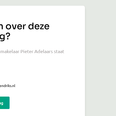
n over deze
g?
akelaar Pieter Adelaars staat
ndriks.nl
ag