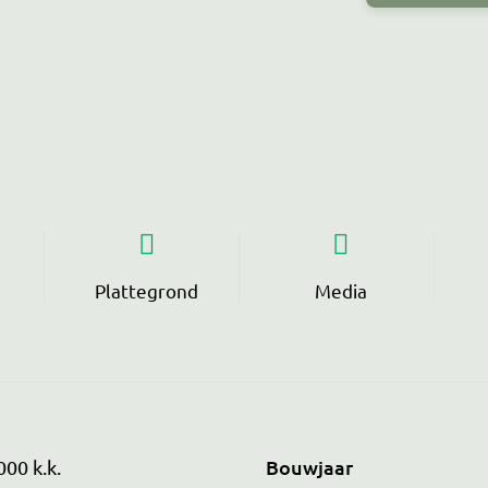
Plattegrond
Media
Bouwjaar
000 k.k.