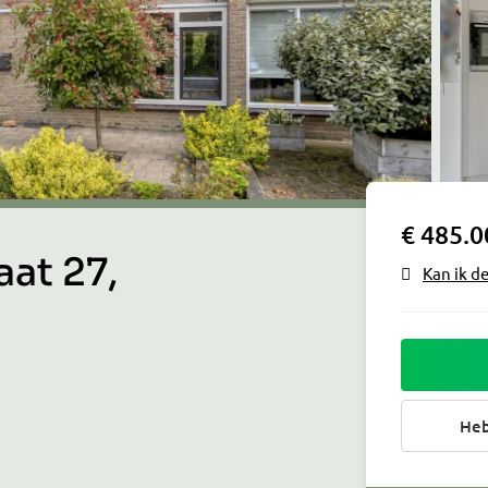
€ 485.0
at 27,
Kan ik d
Heb