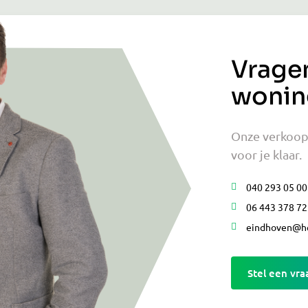
Vrage
wonin
Onze verkoopm
voor je klaar.
040 293 05 00
06 443 378 72
eindhoven@he
Stel een vra