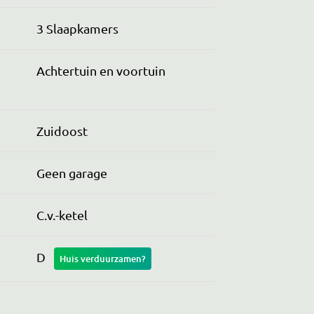
3 Slaapkamers
Achtertuin en voortuin
Zuidoost
Geen garage
C.v.-ketel
D
Huis verduurzamen?