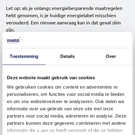
Let op: als je onlangs energiebesparende maatregelen
hebt genomen, is je huidige energielabel misschien
verouderd. Een nieuwe aanvraag kan in dat geval slim
zijn.
Hoe vraag je een energielabel aan?
Sinds 1 januari 2021 kun je een energielabel niet meer
Toestemming
Details
Over
volledig digitaal aanvragen. Je moet nu een afspraak
maken met een gecertificeerde energieadviseur. Die
komt langs om je woning te inspecteren en stelt op basis
Deze website maakt gebruik van cookies
van kenmerken als isolatie, verwarmingsinstallatie en
energieverbruik het label vast.
We gebruiken cookies om content en advertenties te
personaliseren, om functies voor social media te bieden
Je kunt zelf een erkende adviseur kiezen, maar wij
en om ons websiteverkeer te analyseren. Ook delen we
Perfectkeur
werken samen met
, een betrouwbare
informatie over uw gebruik van onze site met onze
partner voor energielabels. Voor woningen tot 500 m³
partners voor social media, adverteren en analyse. Deze
bedragen de kosten € 329,- incl. btw. Is je woning groter?
partners kunnen deze gegevens combineren met andere
Dan geldt een toeslag van € 25,- per 100 m³.
informatie die u aan ze heeft verstrekt of die ze hebben