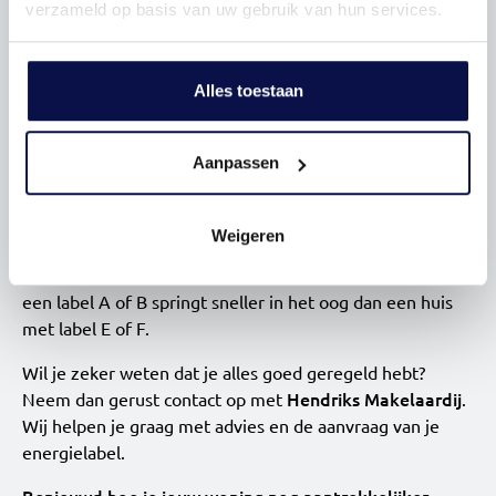
verzameld op basis van uw gebruik van hun services.
De afspraak regel je eenvoudig online, of wij helpen je
erbij via onze medialeverancier. Zodra het label klaar is,
ontvang je het direct en kunnen wij het toevoegen aan je
Alles toestaan
woningadvertentie.
Zorg voor een goede eerste indruk
op Funda
Aanpassen
Bij de verkoop van je woning is een energielabel niet
alleen verplicht, maar ook een belangrijk
Weigeren
verkoopargument. Kopers letten steeds meer op
energiezuinigheid en duurzaamheid. Een woning met
een label A of B springt sneller in het oog dan een huis
met label E of F.
Wil je zeker weten dat je alles goed geregeld hebt?
Hendriks Makelaardij
Neem dan gerust contact op met
.
Wij helpen je graag met advies en de aanvraag van je
energielabel.